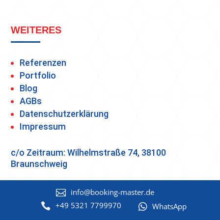
WEITERES
Referenzen
Portfolio
Blog
AGBs
Datenschutzerklärung
Impressum
c/o Zeitraum: Wilhelmstraße 74, 38100
Braunschweig
info@booking-master.de

+49 5321 7799970


WhatsApp