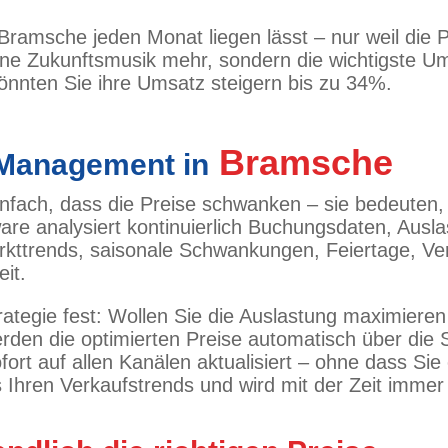
 Bramsche jeden Monat liegen lässt – nur weil die 
e Zukunftsmusik mehr, sondern die wichtigste Ums
önnten Sie ihre Umsatz steigern bis zu 34%.
Bramsche
 Management in
fach, dass die Preise schwanken – sie bedeuten,
tware analysiert kontinuierlich Buchungsdaten, Au
arkttrends, saisonale Schwankungen, Feiertage, Ve
eit.
rategie fest: Wollen Sie die Auslastung maximieren
den die optimierten Preise automatisch über die Sc
ort auf allen Kanälen aktualisiert – ohne dass Si
s Ihren Verkaufstrends und wird mit der Zeit immer 