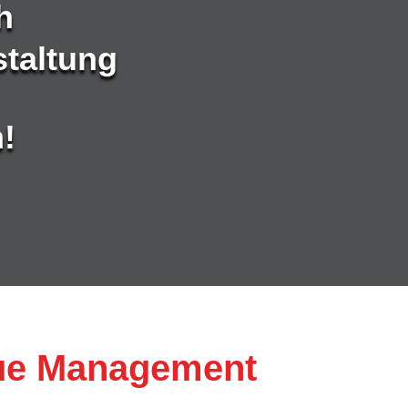
h
staltung
!
ue Management