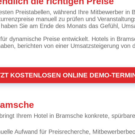
ndlich die richtigen Preise
esten Preistabellen, während Ihre Mitbewerber in 
kurrenzpreise manuell zu prüfen und Veranstaltungs
em haben Sie am Ende des Monats das Gefühl, Ums
ür dynamische Preise entwickelt. Hotels in Bramsc
aben, berichten von einer Umsatzsteigerung von du
TZT KOSTENLOSEN ONLINE DEMO-TERMI
Bramsche
ringt Ihrem Hotel in Bramsche konkrete, spürbare
anuelle Aufwand für Preisrecherche, Mitbewerberbe