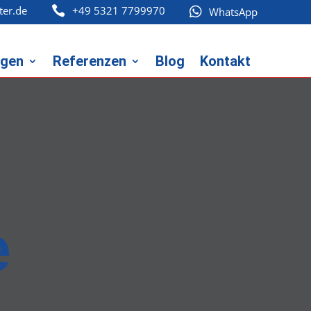
ter.de
+49 5321 7799970


WhatsApp
ngen
Referenzen
Blog
Kontakt
e