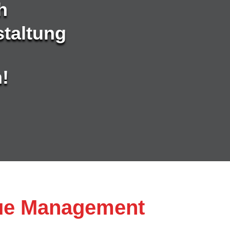
h
staltung
!
ue Management