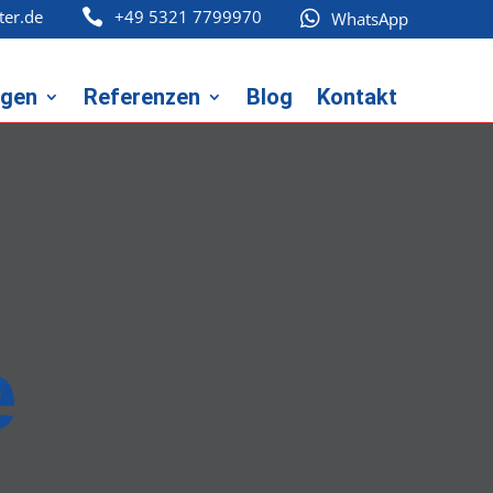
ter.de
+49 5321 7799970


WhatsApp
ngen
Referenzen
Blog
Kontakt
e