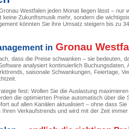
 Gronau Westfalen jeden Monat liegen lässt – nur w
 keine Zukunftsmusik mehr, sondern die wichtigste
agement könnten Sie ihre Umsatz steigern bis zu 3
Gronau Westfa
management in
ch, dass die Preise schwanken – sie bedeuten, da
 Software analysiert kontinuierlich Buchungsdaten
arkttrends, saisonale Schwankungen, Feiertage, V
htzeit.
rategie fest: Wollen Sie die Auslastung maximieren
den die optimierten Preise automatisch über die Sc
ort auf allen Kanälen aktualisiert – ohne dass Si
s Ihren Verkaufstrends und wird mit der Zeit immer 