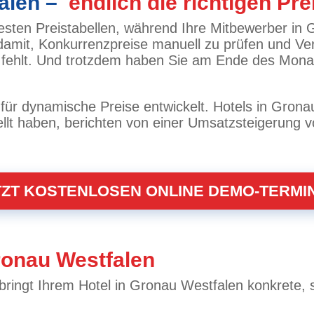
falen –
endlich die richtigen Pre
esten Preistabellen, während Ihre Mitbewerber in G
 damit, Konkurrenzpreise manuell zu prüfen und Ve
te fehlt. Und trotzdem haben Sie am Ende des Mon
ür dynamische Preise entwickelt. Hotels in Gronau
lt haben, berichten von einer Umsatzsteigerung vo
TZT KOSTENLOSEN ONLINE DEMO-TERMI
ronau Westfalen
ringt Ihrem Hotel in Gronau Westfalen konkrete, s