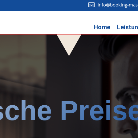
info@booking-mas

Home
Leistu
che Preis