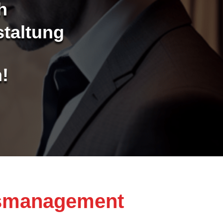
h
staltung
!
smanagement