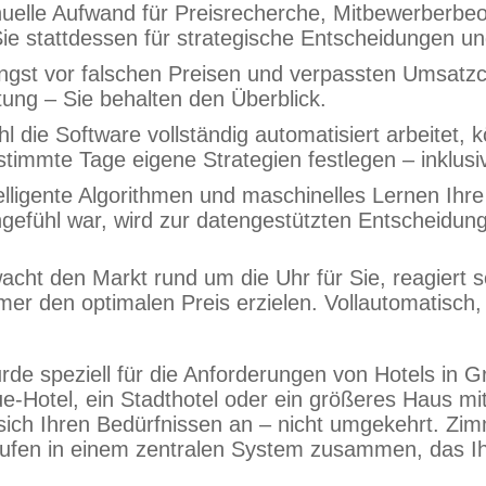
anuelle Aufwand für Preisrecherche, Mitbewerberbe
n Sie stattdessen für strategische Entscheidungen u
 Angst vor falschen Preisen und verpassten Umsat
ng – Sie behalten den Überblick.
die Software vollständig automatisiert arbeitet, k
immte Tage eigene Strategien festlegen – inklusi
elligente Algorithmen und maschinelles Lernen Ihre
gefühl war, wird zur datengestützten Entscheidung
t den Markt rund um die Uhr für Sie, reagiert so
er den optimalen Preis erzielen. Vollautomatisch,
e speziell für die Anforderungen von Hotels in Gr
que-Hotel, ein Stadthotel oder ein größeres Haus m
ich Ihren Bedürfnissen an – nicht umgekehrt. Zi
fen in einem zentralen System zusammen, das Ih