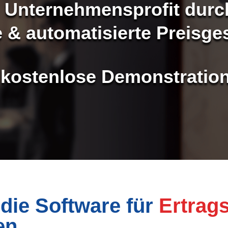
n Unternehmensprofit durc
te & automatisierte Preisge
 kostenlose Demonstration
die Software für
Ertrag
en