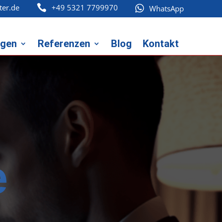
ter.de
+49 5321 7799970


WhatsApp
ngen
Referenzen
Blog
Kontakt
e