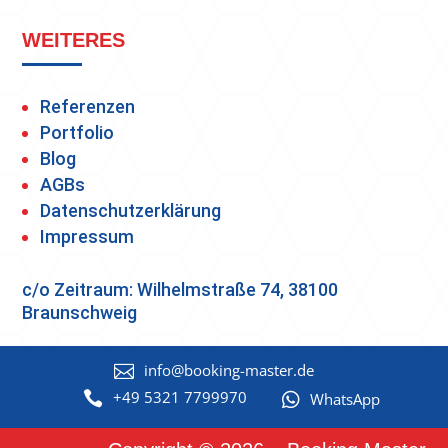
WEITERES
Referenzen
Portfolio
Blog
AGBs
Datenschutzerklärung
Impressum
c/o Zeitraum: Wilhelmstraße 74, 38100
Braunschweig
info@booking-master.de

+49 5321 7799970


WhatsApp